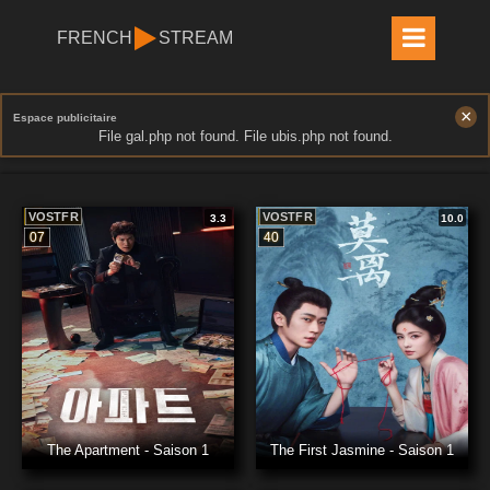
FRENCH
STREAM
×
Espace publicitaire
File gal.php not found. File ubis.php not found.
VOSTFR
VOSTFR
3.3
10.0
07
40
The Apartment - Saison 1
The First Jasmine - Saison 1