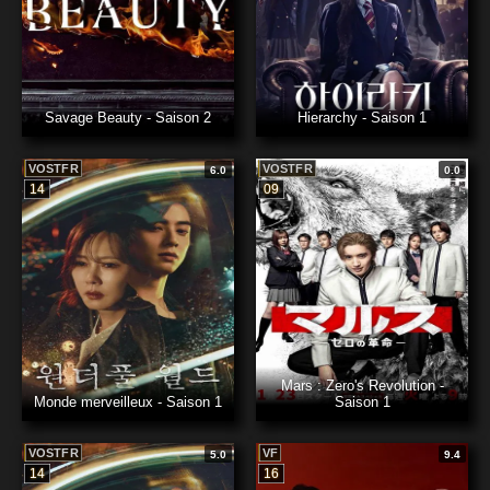
Savage Beauty - Saison 2
Hierarchy - Saison 1
VOSTFR
VOSTFR
6.0
0.0
14
09
Mars : Zero's Revolution -
Monde merveilleux - Saison 1
Saison 1
VOSTFR
VF
5.0
9.4
14
16