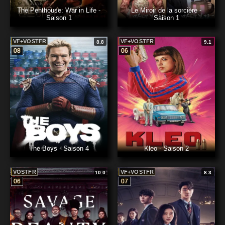
The Penthouse: War in Life -
Le Miroir de la sorcière -
Saison 1
Saison 1
VF+VOSTFR
VF+VOSTFR
8.8
9.1
08
06
The Boys - Saison 4
Kleo - Saison 2
VOSTFR
VF+VOSTFR
10.0
8.3
06
07