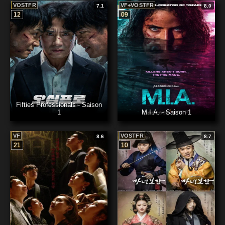
VOSTFR
VF+VOSTFR
7.1
8.0
12
09
Fifties Professionals - Saison
1
M.I.A. - Saison 1
VF
VOSTFR
8.6
8.7
21
10