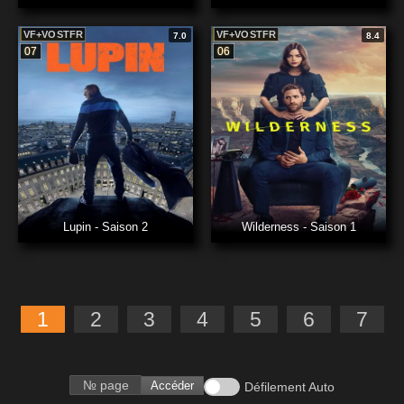
VF+VOSTFR
VF+VOSTFR
7.0
8.4
07
06
Lupin - Saison 2
Wilderness - Saison 1
1
2
3
4
5
6
7
Accéder
Défilement Auto