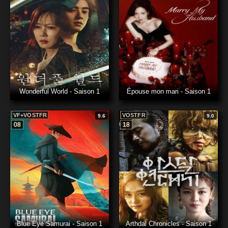
Wonderful World - Saison 1
Épouse mon mari - Saison 1
VF+VOSTFR
VOSTFR
9.6
9.0
08
18
Blue Eye Samurai - Saison 1
Arthdal Chronicles - Saison 1