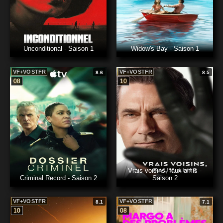
Unconditional - Saison 1
Widow's Bay - Saison 1
VF+VOSTFR
VF+VOSTFR
8.6
8.5
08
10
Vrais voisins, faux amis -
Criminal Record - Saison 2
Saison 2
VF+VOSTFR
VF+VOSTFR
8.1
7.1
10
08