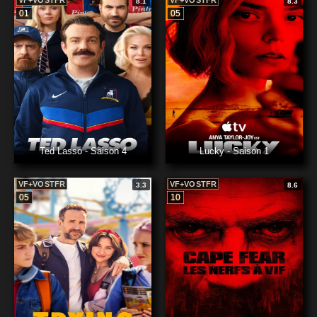
VF+VOSTFR
VF+VOSTFR
8.1
8.3
01
05
Ted Lasso - Saison 4
Lucky - Saison 1
VF+VOSTFR
VF+VOSTFR
3.3
8.6
05
10