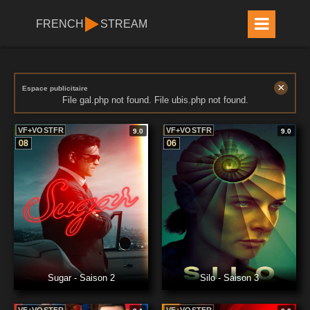
FRENCH
STREAM
×
Espace publicitaire
File gal.php not found. File ubis.php not found.
VF+VOSTFR
VF+VOSTFR
9.0
9.0
08
06
Sugar - Saison 2
Silo - Saison 3