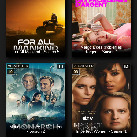
Margo a des problèmes
For All Mankind - Saison 5
d'argent - Saison 1
VF+VOSTFR
VF+VOSTFR
8.3
8.5
10
08
Monarch: Legacy of Monsters
- Saison 2
Imperfect Women - Saison 1