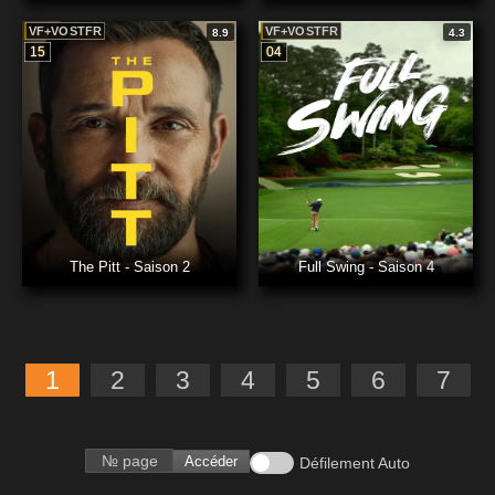
VF+VOSTFR
VF+VOSTFR
8.9
4.3
15
04
The Pitt - Saison 2
Full Swing - Saison 4
1
2
3
4
5
6
7
Accéder
Défilement Auto