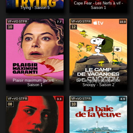
Cape Fear - Les Nerfs à vif -
Trying - Saison 5
Saison 1
VF+VOSTFR
VF+VOSTFR
7.7
10.0
10
12
Plaisir maximum garanti -
Le Camp de vacances de
Saison 1
Snoopy - Saison 2
VF+VOSTFR
VF+VOSTFR
3.3
8.9
08
10