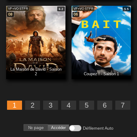
VF+VOSTFR
VF+VOSTFR
6.2
5.5
08
06
La Maison de David - Saison
2
Coupez ! - Saison 1
1
2
3
4
5
6
7
Accéder
Défilement Auto