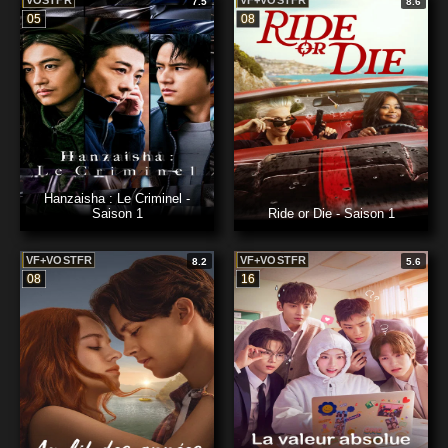
VOSTFR
VF+VOSTFR
7.5
8.6
05
08
Hanzaisha : Le Criminel -
Saison 1
Ride or Die - Saison 1
VF+VOSTFR
VF+VOSTFR
8.2
5.6
08
16