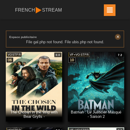
FRENCH
STREAM
×
Espace publicitaire
File gal.php not found. File ubis.php not found.
VOSTFR
VF+VOSTFR
0.0
7.2
06
10
The Chosen in the Wild with
Batman : Le Justicier Masqué
Bear Grylls -
- Saison 2