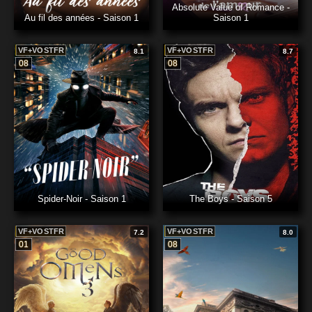
Absolute Value of Romance -
Au fil des années - Saison 1
Saison 1
VF+VOSTFR
VF+VOSTFR
8.1
8.7
08
08
Spider-Noir - Saison 1
The Boys - Saison 5
VF+VOSTFR
VF+VOSTFR
7.2
8.0
01
08