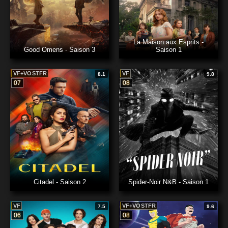
La Maison aux Esprits -
Good Omens - Saison 3
Saison 1
VF+VOSTFR
VF
8.1
9.8
07
08
Citadel - Saison 2
Spider-Noir N&B - Saison 1
VF
VF+VOSTFR
7.5
9.6
06
08