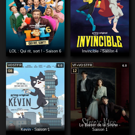
LOL : Qui rit, sort ! - Saison 6
Invincible - Saison 4
VOSTFR
VF+VOSTFR
6.0
6.0
08
12
Le Baiser de la Sirène -
Kevin - Saison 1
Saison 1