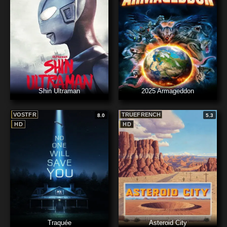
Shin Ultraman
2025 Armageddon
VOSTFR
TRUEFRENCH
8.0
5.3
HD
HD
Traquée
Asteroid City