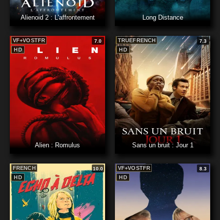
Alienoid 2 : L'affrontement
Long Distance
VF+VOSTFR
TRUEFRENCH
7.0
7.3
HD
HD
Alien : Romulus
Sans un bruit : Jour 1
FRENCH
VF+VOSTFR
10.0
8.3
HD
HD