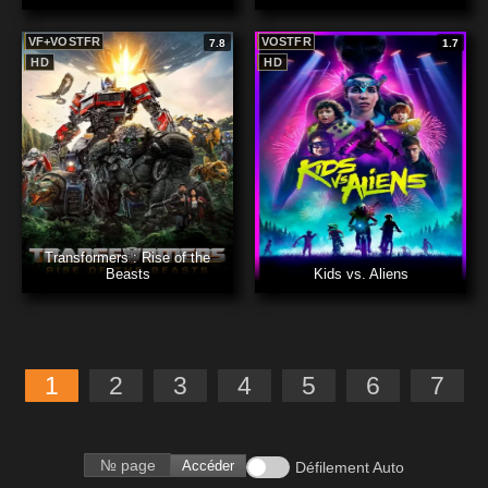
VF+VOSTFR
VOSTFR
7.8
1.7
HD
HD
Transformers : Rise of the
Beasts
Kids vs. Aliens
1
2
3
4
5
6
7
Accéder
Défilement Auto