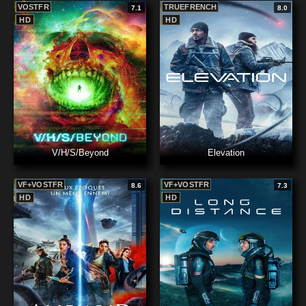
VOSTFR
TRUEFRENCH
7.1
8.0
HD
HD
V/H/S/Beyond
Elevation
VF+VOSTFR
VF+VOSTFR
8.6
7.3
HD
HD