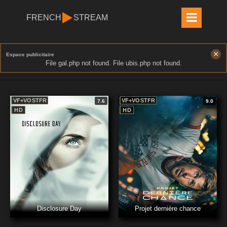
FRENCH
STREAM
×
Espace publicitaire
File gal.php not found. File ubis.php not found.
VF+VOSTFR
VF+VOSTFR
7.6
9.0
HD
HD
Disclosure Day
Projet dernière chance