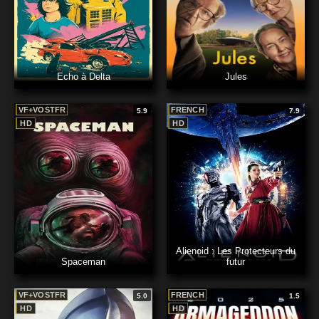
Echo à Delta
Jules
VF+VOSTFR
FRENCH
5.9
7.9
HD
HD
Alienoid : Les Protecteurs du
Spaceman
futur
VF+VOSTFR
FRENCH
5.0
1.5
HD
HD