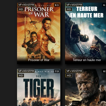
VF+VOSTFR
VF+VOSTFR
6.1
6.
HD
HD
Prisoner of War
Terreur en haute mer
VF+VOSTFR
VF+VOSTFR
7.3
8.
HD
HD