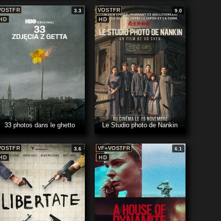
VOSTFR
VOSTFR
3.3
9.0
HD
HD
33 photos dans le ghetto
Le Studio photo de Nankin
VOSTFR
VF+VOSTFR
3.6
6.1
HD
HD