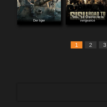
Sisu : Le Chemin de la
Der tiger
vengeance
1
2
3