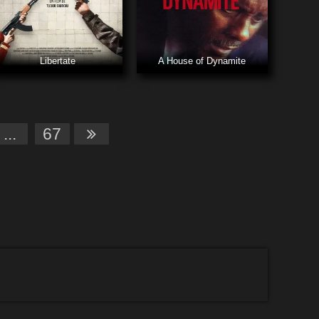
Libertate
A House of Dynamite
...
67