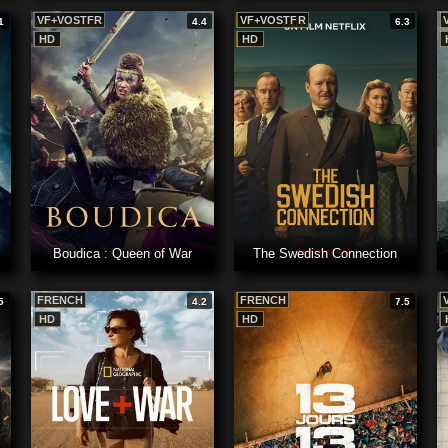
VF+VOSTFR
VF+VOSTFR
1
4.4
6.3
HD
HD
Boudica : Queen of War
The Swedish Connection
FRENCH
FRENCH
5
4.2
7.5
HD
HD