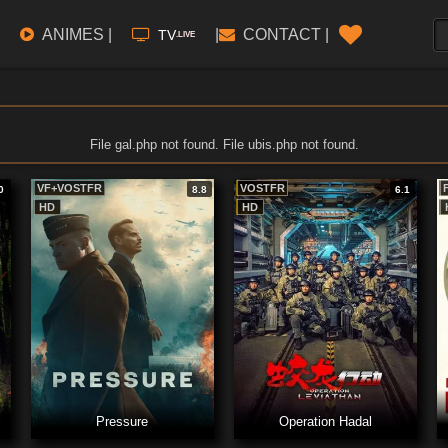
ANIMES |
|
CONTACT |
TV
.LIVE
File gal.php not found. File ubis.php not found.
VF+VOSTFR
VOSTFR
0
8.8
6.1
HD
HD
Pressure
Operation Hadal