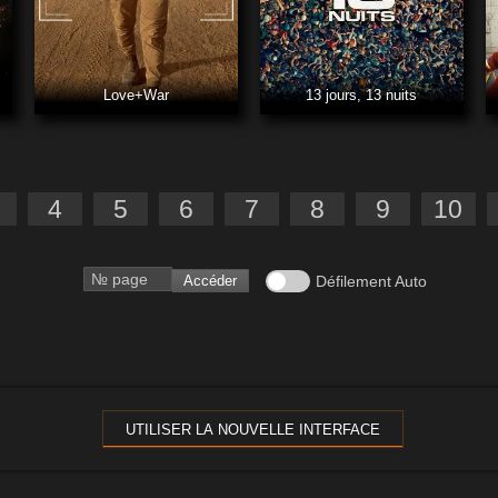
Love+War
13 jours, 13 nuits
4
5
6
7
8
9
10
Accéder
Défilement Auto
UTILISER LA NOUVELLE INTERFACE