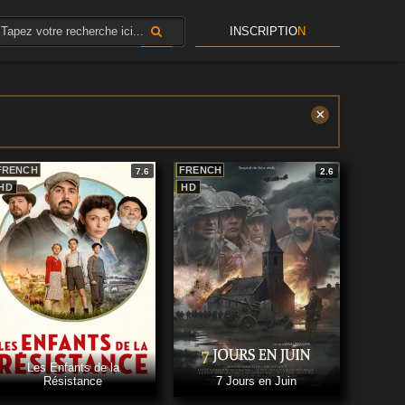
INSCRIPTIO
N
×
FRENCH
FRENCH
7.6
2.6
HD
HD
Les Enfants de la
Résistance
7 Jours en Juin