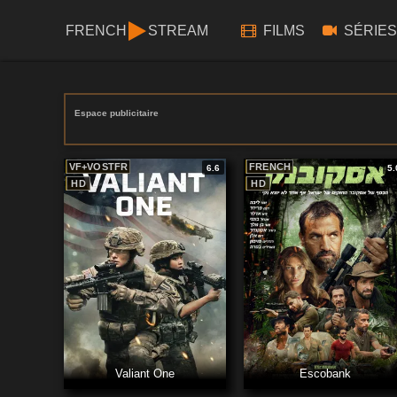
FRENCH
STREAM
FILMS
SÉRIES
Espace publicitaire
VF+VOSTFR
FRENCH
6.6
5.
HD
HD
Valiant One
Escobank